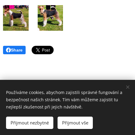
Share
Používáme cookies, abychom zajistili správné fungování a
bezpečnost našich stránek. Tím vám můžeme zajistit tu
nejlepší zkušenost při jejich návštěvě.
Přijmout nezbytné
Přijmout vše
Vytvořeno službou
Webnode
Cookies