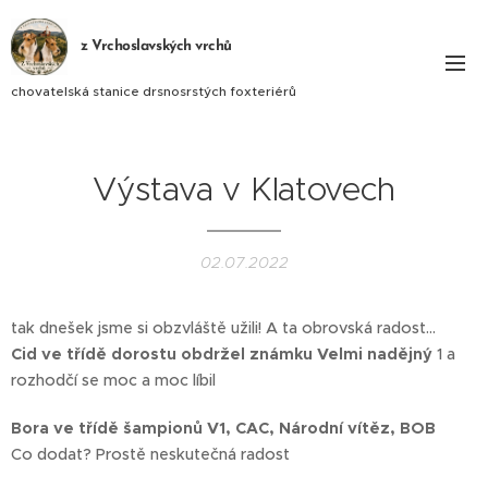
z Vrchoslavských vrchů
chovatelská stanice drsnosrstých foxteriérů
Výstava v Klatovech
02.07.2022
tak dnešek jsme si obzvláště užili! A ta obrovská radost...
Cid ve třídě dorostu obdržel známku Velmi nadějný
1 a
rozhodčí se moc a moc líbil 😀
Bora ve třídě šampionů V1, CAC, Národní vítěz, BOB 🏆
Co dodat? Prostě neskutečná radost ❤️