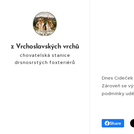
z Vrchoslavských vrchů
chovatelská stanice
drsnosrstých foxteriérů
Dnes Cideček 
Zároveň se vý
podmínky uděl
Share