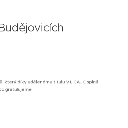
Budějovicích
, který díky udělenému titulu V1, CAJC splnil
moc gratulujeme ❤️