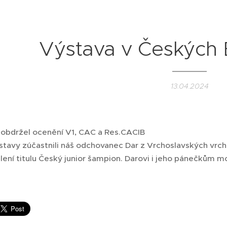
Výstava v Českých 
13.04.2024
obdržel ocenění V1, CAC a Res.CACIB
stavy zúčastnili náš odchovanec Dar z Vrchoslavských vrchů
ení titulu Český junior šampion. Darovi i jeho pánečkům 