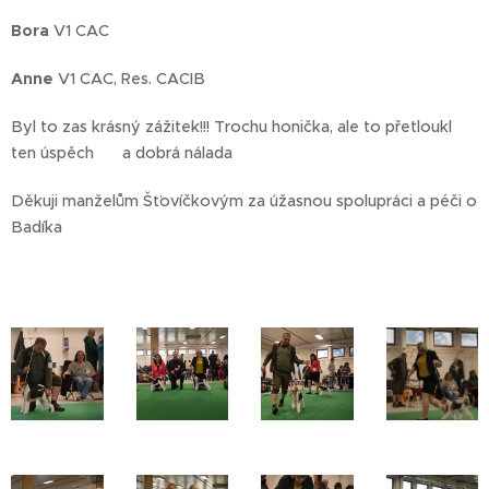
Bora
V1 CAC
Anne
V1 CAC, Res. CACIB
Byl to zas krásný zážitek!!! Trochu honička, ale to přetloukl
ten úspěch ❤️ a dobrá nálada 🥰
Děkuji manželům Šťovíčkovým za úžasnou spolupráci a péči o
Badíka 👏