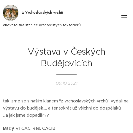
z Vrchoslavských vrchů
chovatelská stanice drsnosrstých foxteriérů
Výstava v Českých
Budějovicích
09.10.2021
tak jsme se s naším klanem "z vrchoslavských vrchů" vydali na
výstavu do budějek.... a tentokrát už všichni do dospěláků 👍
...a jak jsme dopadli???
Bady
V1 CAC, Res. CACIB