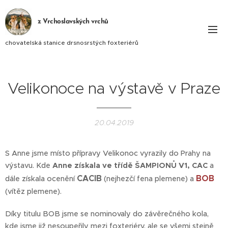
z Vrchoslavských vrchů
chovatelská stanice drsnosrstých foxteriérů
Velikonoce na výstavě v Praze
20.04.2019
S Anne jsme místo přípravy Velikonoc vyrazily do Prahy na
výstavu. Kde
Anne získala ve třídě ŠAMPIONŮ V1, CAC
a
CACIB
BOB
dále získala ocenění
(nejhezčí fena plemene) a
(vítěz plemene).
Díky titulu BOB jsme se nominovaly do závěrečného kola,
kde jsme již nesoupeřily mezi foxteriéry, ale se všemi stejně