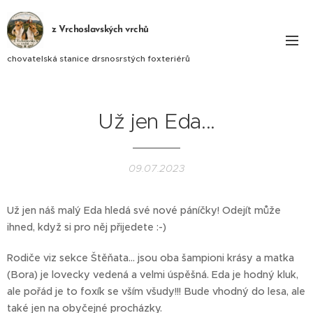
z Vrchoslavských vrchů
chovatelská stanice drsnosrstých foxteriérů
Už jen Eda...
09.07.2023
Už jen náš malý Eda hledá své nové páníčky! Odejít může
ihned, když si pro něj přijedete :-)
Rodiče viz sekce Štěňata... jsou oba šampioni krásy a matka
(Bora) je lovecky vedená a velmi úspěšná. Eda je hodný kluk,
ale pořád je to foxík se vším všudy!!! Bude vhodný do lesa, ale
také jen na obyčejné procházky.