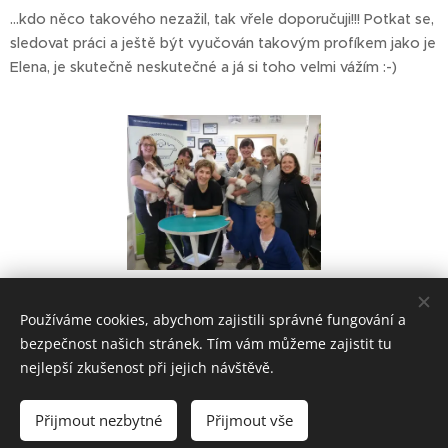
...kdo něco takového nezažil, tak vřele doporučuji!!! Potkat se,
sledovat práci a ještě být vyučován takovým profíkem jako je
Elena, je skutečně neskutečné a já si toho velmi vážím :-)
Share
Používáme cookies, abychom zajistili správné fungování a
bezpečnost našich stránek. Tím vám můžeme zajistit tu
nejlepší zkušenost při jejich návštěvě.
Přijmout nezbytné
Přijmout vše
Vytvořeno službou
Webnode
Cookies