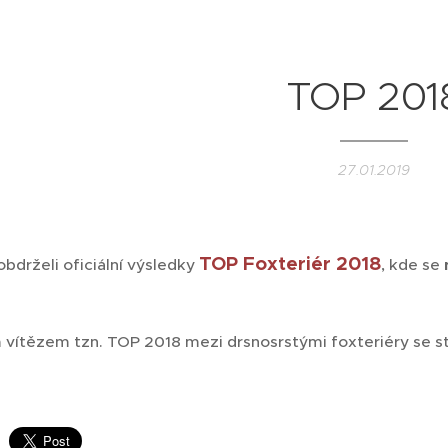
TOP 201
27.01.2019
TOP Foxteriér 2018
bdrželi oficiální výsledky
, kde se
 vítězem tzn. TOP 2018 mezi drsnosrstými foxteriéry se s