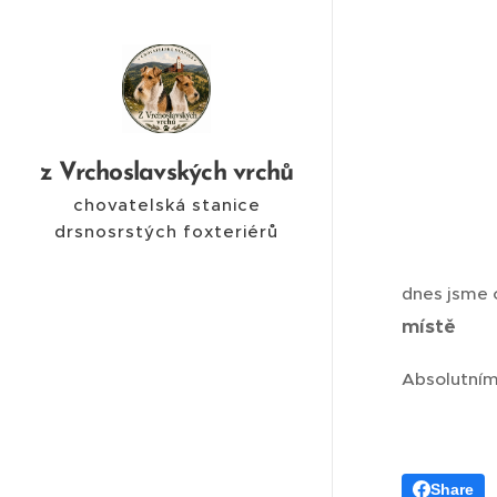
z Vrchoslavských vrchů
chovatelská stanice
drsnosrstých foxteriérů
dnes jsme o
místě
Absolutním
Share