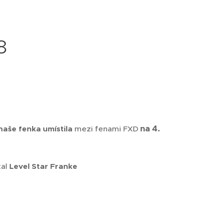
8
na 4.
naše fenka umístila
mezi fenami FXD
tal
Level Star Franke