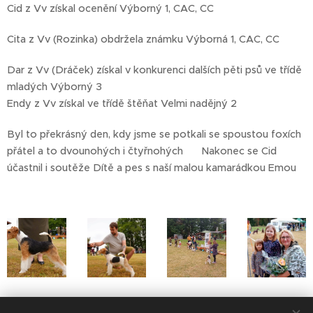
Cid z Vv získal ocenění Výborný 1, CAC, CC
Cita z Vv (Rozinka) obdržela známku Výborná 1, CAC, CC
Dar z Vv (Dráček) získal v konkurenci dalších pěti psů ve třídě
mladých Výborný 3
Endy z Vv získal ve třídě štěňat Velmi nadějný 2
Byl to překrásný den, kdy jsme se potkali se spoustou foxích
přátel a to dvounohých i čtyřnohých 😊 Nakonec se Cid
účastnil i soutěže Dítě a pes s naší malou kamarádkou Emou
❤️