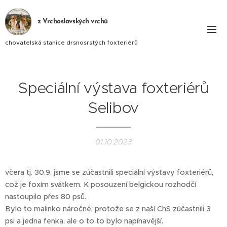
z Vrchoslavských vrchů
chovatelská stanice drsnosrstých foxteriérů
Speciální výstava foxteriérů
Selibov
01.10.2023
včera tj. 30.9. jsme se zúčastnili speciální výstavy foxteriérů,
což je foxím svátkem. K posouzení belgickou rozhodčí
nastoupilo přes 80 psů.
Bylo to malinko náročné, protože se z naší ChS zúčastnili 3
psi a jedna fenka, ale o to to bylo napínavější.