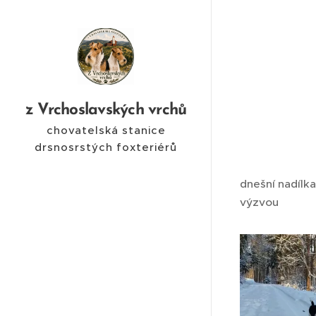
z Vrchoslavských vrchů
chovatelská stanice
drsnosrstých foxteriérů
dnešní nadílka
výzvou 😉😀