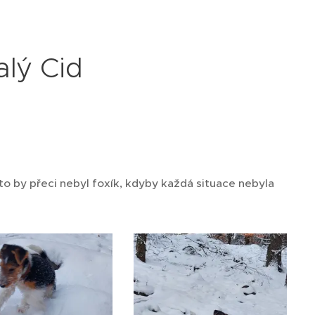
alý Cid
le to by přeci nebyl foxík, kdyby každá situace nebyla