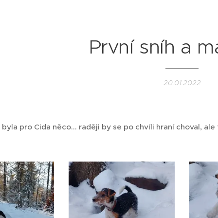
První sníh a m
20.01.2022
 byla pro Cida něco... raději by se po chvíli hraní choval, a