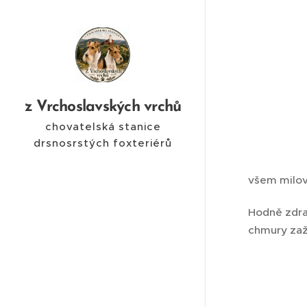
z Vrchoslavských vrchů
chovatelská stanice
drsnosrstých foxteriérů
všem milov
Hodně zdrav
chmury zaž