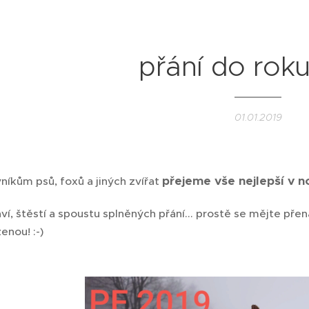
přání do rok
01.01.2019
přejeme vše nejlepší v n
níkům psů, foxů a jiných zvířat
í, štěstí a spoustu splněných přání... prostě se mějte pře
enou! :-)