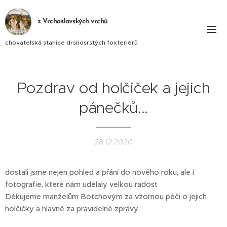
z Vrchoslavských vrchů
chovatelská stanice drsnosrstých foxteriérů
Pozdrav od holčiček a jejich
pánečků...
28.12.2020
dostali jsme nejen pohled a přání do nového roku, ale i
fotografie, které nám udělaly velkou radost ❤
Děkujeme manželům Boťchovým za vzornou péči o jejich
holčičky a hlavně za pravidelné zprávy 🥰🤗