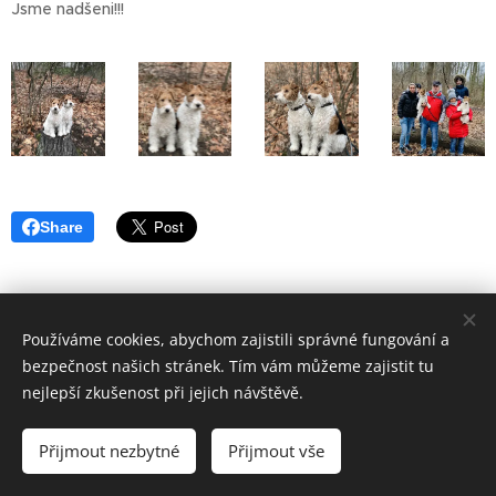
Jsme nadšeni!!!
Share
Používáme cookies, abychom zajistili správné fungování a
bezpečnost našich stránek. Tím vám můžeme zajistit tu
nejlepší zkušenost při jejich návštěvě.
Přijmout nezbytné
Přijmout vše
Vytvořeno službou
Webnode
Cookies