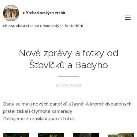
z Vrchoslavských vrchů
chovatelská stanice drsnosrstých foxteriérů
Nové zprávy a fotky od
Šťovíčků a Badyho
07.06.2020
Bady se má u nových pánečků úžasně! A kromě dvounohych
přatel získal i čtyřnohé kamarády 😉
Děkujeme za zasílání zpráv i fotek 😊