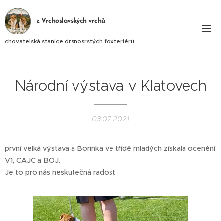
z Vrchoslavských vrchů
chovatelská stanice drsnosrstých foxteriérů
Národní výstava v Klatovech
03.07.2021
první velká výstava a Borinka ve třídě mladých získala ocenění
V1, CAJC a BOJ.
Je to pro nás neskutečná radost 🤗🤗🤗