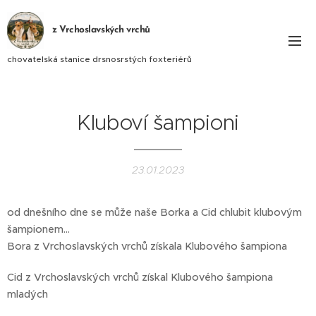
z Vrchoslavských vrchů
chovatelská stanice drsnosrstých foxteriérů
Kluboví šampioni
23.01.2023
od dnešního dne se může naše Borka a Cid chlubit klubovým
šampionem...
Bora z Vrchoslavských vrchů získala Klubového šampiona 🫶
Cid z Vrchoslavských vrchů získal Klubového šampiona
mladých ❤️