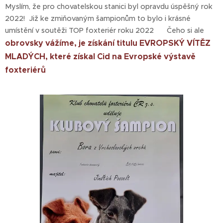
Myslím, že pro chovatelskou stanici byl opravdu úspěšný rok
2022! Již ke zmiňovaným šampionům to bylo i krásné
umístění v soutěži TOP foxteriér roku 2022 👍 Čeho si ale
obrovsky vážíme, je získání titulu EVROPSKÝ VÍTĚZ
MLADÝCH, které získal Cid na Evropské výstavě
foxteriérů ❤️