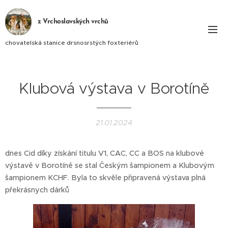
z Vrchoslavských vrchů
chovatelská stanice drsnosrstých foxteriérů
Klubová výstava v Borotíně
21.01.2024
dnes Cid díky získání titulu V1, CAC, CC a BOS na klubové
výstavě v Borotíně se stal Českým šampionem a Klubovým
šampionem KCHF. Byla to skvěle připravená výstava plná
překrásnych dárků 🔝