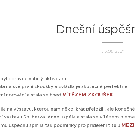
Dnešní úspěš
05.06.2021
byl opravdu nabitý aktivitami!
la na své první zkoušky a zvládla je skutečně perfektně 👍
VÍTĚZEM ZKOUŠEK ❤
ní norování a stala se hned
ila na výstavu, kterou nám několikrát přeložili, ale konečn
í výstavu Špilberka. Anne uspěla a stala se vítězem pleme
MEZI
mu úspěchu splnila tak podmínky pro přidělení titulu