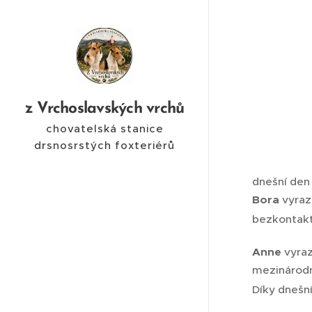
z Vrchoslavských vrchů
chovatelská stanice
drsnosrstých foxteriérů
dnešní den 
Bora
vyrazi
bezkontakt
Anne
vyraz
mezinárodn
Díky dnešní