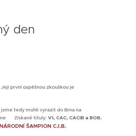
ný den
 Její první úspěšnou zkouškou je
ě jsme tedy mohli vyrazit do Brna na
ne 👍 Získané tituly:
V1, CAC, CACIB a BOB.
NÁRODNÍ ŠAMPION C.I.B
.