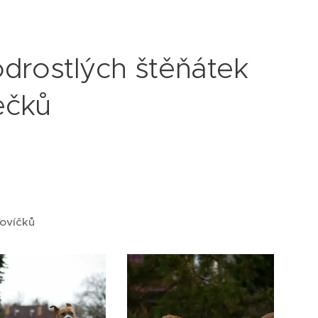
odrostlých štěňátek
ečků
ťovíčků 😘