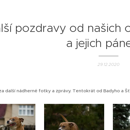
lší pozdravy od našich 
a jejich pán
29.12.2020
a další nádherné fotky a zprávy. Tentokrát od Badyho a Š