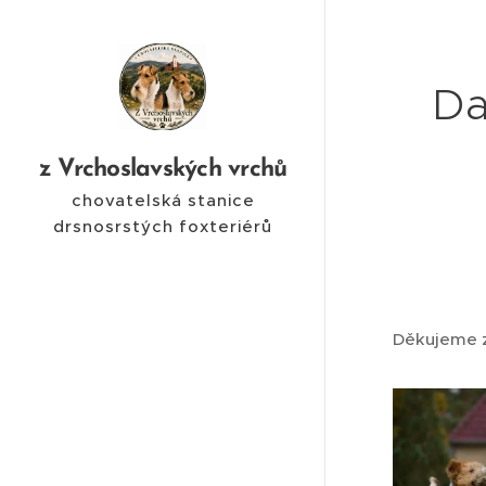
Da
z Vrchoslavských vrchů
chovatelská stanice
drsnosrstých foxteriérů
Děkujeme z