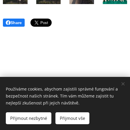
Share
Používáme cookies, abychom zajistili správné fungování a
bezpečnost našich stránek. Tím vám můžeme zajistit tu
nejlepší zkušenost při jejich návštěvě.
Přijmout nezbytné
Přijmout vše
Vytvořeno službou
Webnode
Cookies