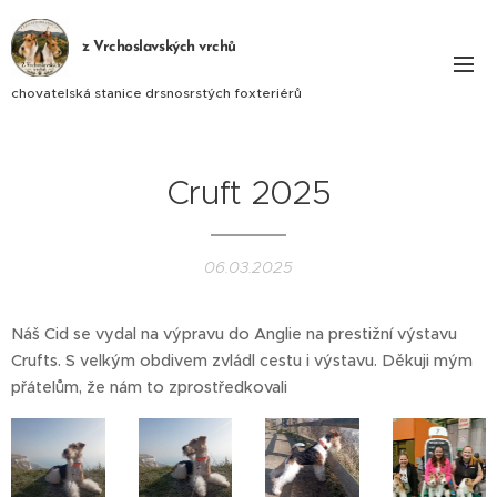
z Vrchoslavských vrchů
chovatelská stanice drsnosrstých foxteriérů
Cruft 2025
06.03.2025
Náš Cid se vydal na výpravu do Anglie na prestižní výstavu
Crufts. S velkým obdivem zvládl cestu i výstavu. Děkuji mým
přátelům, že nám to zprostředkovali ❤️