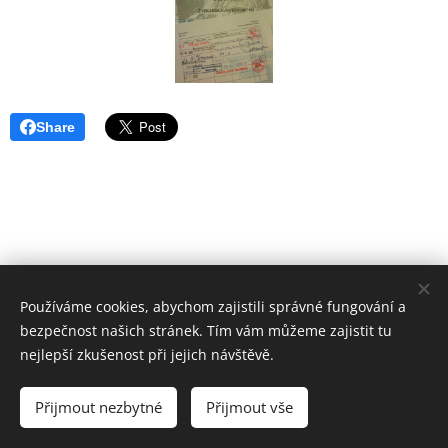
Share
Používáme cookies, abychom zajistili správné fungování a
bezpečnost našich stránek. Tím vám můžeme zajistit tu
nejlepší zkušenost při jejich návštěvě.
Přijmout nezbytné
Přijmout vše
Vytvořeno službou
Webnode
Cookies