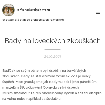
z Vrchoslavských vrchů
chovatelská stanice drsnosrstých foxteriérů
Bady na loveckých zkouškách
24.10.2021
Badíček se svým pánem byli úspěšní na barvářských
zkouškách. Bady se stal vítězem zkoušek, což je velký
úspěch. Moc gratulujeme jak Badymu, tak i jeho pánečkům,
manželům Šťovíčkovým! Opravdu velký úspěch 👏
Musím smeknout za ten obdivuhodný výkon a stížení disciplín
na volno nebo například za šoulačku