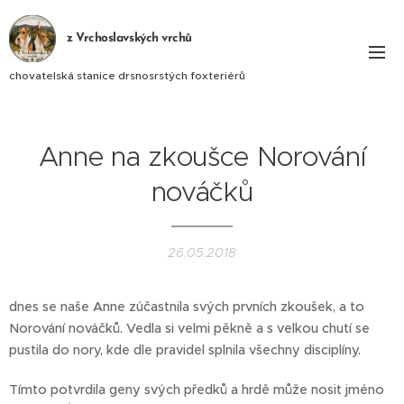
z Vrchoslavských vrchů
chovatelská stanice drsnosrstých foxteriérů
Anne na zkoušce Norování
nováčků
26.05.2018
dnes se naše Anne zúčastnila svých prvních zkoušek, a to
Norování nováčků. Vedla si velmi pěkně a s velkou chutí se
pustila do nory, kde dle pravidel splnila všechny disciplíny.
Tímto potvrdila geny svých předků a hrdě může nosit jméno