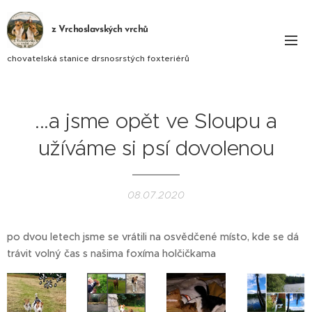
z Vrchoslavských vrchů
chovatelská stanice drsnosrstých foxteriérů
...a jsme opět ve Sloupu a
užíváme si psí dovolenou
08.07.2020
po dvou letech jsme se vrátili na osvědčené místo, kde se dá
trávit volný čas s našima foxíma holčičkama 😉🥰❤